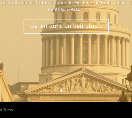
 de droit administratif comparé du Master 2 de Droit public co
Panthéon-Assas.
Lis-en donc un peu plus...
dPress